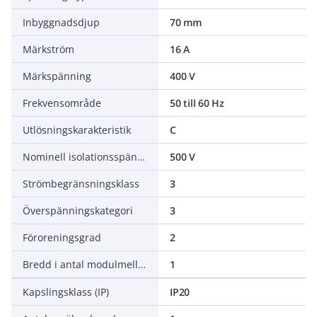
Inbyggnadsdjup
70 mm
Märkström
16 A
Märkspänning
400 V
Frekvensområde
50 till 60 Hz
Utlösningskarakteristik
C
Nominell isolationsspänning
500 V
Strömbegränsningsklass
3
Överspänningskategori
3
Föroreningsgrad
2
Bredd i antal modulmellanrum
1
Kapslingsklass (IP)
IP20