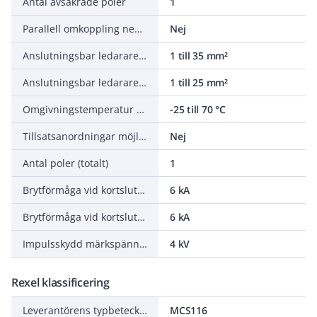
Antal avsäkrade poler
1
Parallell omkoppling neutralledare
Nej
Anslutningsbar ledararea entrådigt
1 till 35 mm²
Anslutningsbar ledararea mångtrådig
1 till 25 mm²
Omgivningstemperatur under drift
-25 till 70 °C
Tillsatsanordningar möjliga
Nej
Antal poler (totalt)
1
Brytförmåga vid kortslutning Icn EN 60898 vid 230 V
6 kA
Brytförmåga vid kortslutning Icu IEC 60947-2 vid 230 V
6 kA
Impulsskydd märkspänning Uimp
4 kV
Rexel klassificering
Leverantörens typbeteckning
MCS116