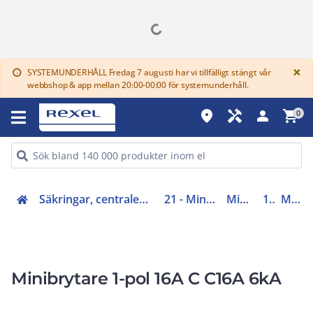
G
×
SYSTEMUNDERHÅLL Fredag 7 augusti har vi tillfälligt stängt vår
info
webbshop & app mellan 20:00-00:00 för systemunderhåll.
place
handyman
person
shopping_cart
0
Säkringar, centraler, skåp, elfördelning (20-29)
21 - Minibrytarsystem
Minibrytare
1-pol
MCS116
Minibrytare 1-pol 16A C C16A 6kA