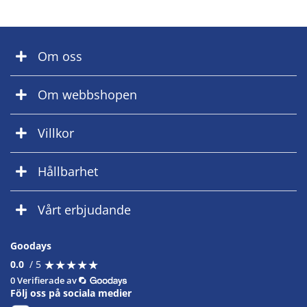
Om oss
Om webbshopen
Villkor
Hållbarhet
Vårt erbjudande
Goodays
★
★
★
★
★
★
★
★
★
★
0.0
/ 5
0 Verifierade av
Följ oss på sociala medier