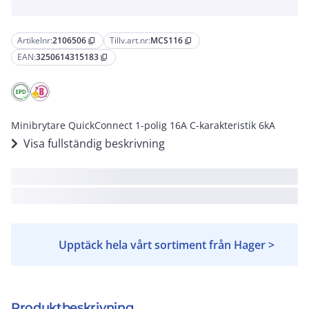
Artikelnr:
2106506
Tillv.art.nr:
MCS116
content_copy
content_copy
EAN:
3250614315183
content_copy
Minibrytare QuickConnect 1-polig 16A C-karakteristik 6kA
Visa fullständig beskrivning
Upptäck hela vårt sortiment från Hager >
Produktbeskrivning