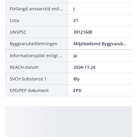
Förlängd ansvarstid enligt ALEM-09
J
Lista
21
UNSPSC
39121600
Byggvarubedömningen
Miljöbedömd Byggvarubedömning Accepteras
Informationsplikt enligt REACH
Ja
REACH-datum
2024-11-24
SVCH Substance 1
Bly
EPD/PEP dokument
EPD