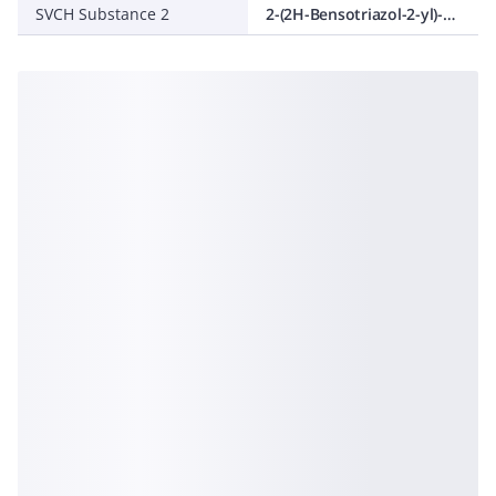
SVCH Substance 2
2-(2H-Bensotriazol-2-yl)-4-(1,1,3,3-tetrametylbutyl)fenol