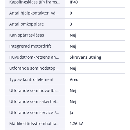
Kapslingsklass (IP) framsida
IP40
Antal hjälpkontakter, växlande (CO)
0
Antal omkopplare
3
Kan spärras/låsas
Nej
Integrerad motordrift
Nej
Huvudströmkretsens anslutningssätt
Skruvanslutning
Utförande som nödstoppsinstallation
Nej
Typ av kontrollelement
Vred
Utförande som huvudbrytare
Nej
Utförande som säkerhetsbrytare
Nej
Utförande som service-/reparationsbrytare
Ja
Märkkorttidsströmhållfasthet Icw
1.26 kA