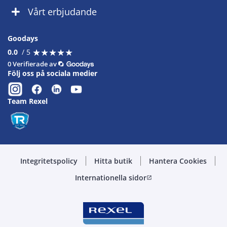
Vårt erbjudande
Goodays
★
★
★
★
★
★
★
★
★
★
0.0
/ 5
0 Verifierade av
Följ oss på sociala medier
Team Rexel
Integritetspolicy
Hitta butik
Hantera Cookies
Internationella sidor
open_in_new