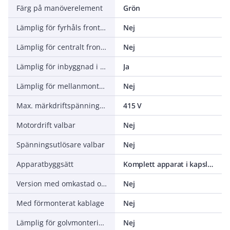
Färg på manöverelement
Grön
Lämplig för fyrhåls frontmontage
Nej
Lämplig för centralt frontmontage
Nej
Lämplig för inbyggnad i fördelningar
Ja
Lämplig för mellanmontage
Nej
Max. märkdriftspänning Ue vid AC
415 V
Motordrift valbar
Nej
Spänningsutlösare valbar
Nej
Apparatbyggsätt
Komplett apparat i kapsling
Version med omkastad omkopplare
Nej
Med förmonterat kablage
Nej
Lämplig för golvmontering
Nej