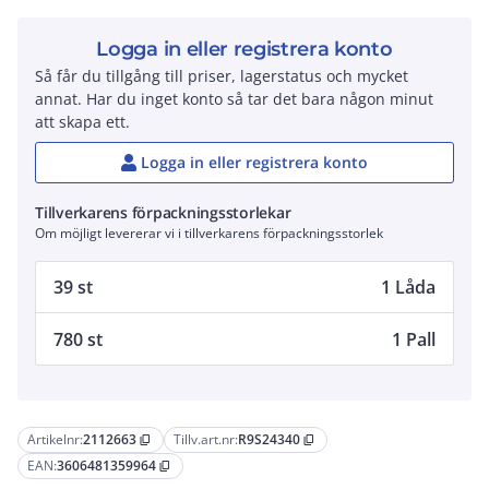
Logga in eller registrera konto
Så får du tillgång till priser, lagerstatus och mycket
annat. Har du inget konto så tar det bara någon minut
att skapa ett.
Logga in eller registrera konto
Tillverkarens förpackningsstorlekar
Om möjligt levererar vi i tillverkarens förpackningsstorlek
39 st
1 Låda
780 st
1 Pall
Artikelnr:
2112663
Tillv.art.nr:
R9S24340
content_copy
content_copy
EAN:
3606481359964
content_copy