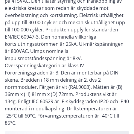
på 415VAC. Den tillåter styrning och frånkoppling av
elektriska kretsar som redan är skyddade mot
överbelastning och kortslutning. Elektrisk uthållighet
på upp till 30 000 cykler och mekanisk uthållighet upp
till 100 000 cykler. Produkten uppfyller standarden
EN/IEC 60947-3. Den nominella villkorliga
kortslutningsströmmen är 25kA. Ui-märkspänningen
är 800VAC. Uimps nominella
impulsmotståndsspänning är 8kV.
Överspänningskategorin är klass IV.
Föroreningsgraden är 3. Den är monterbar på DIN-
skena. Bredden i 18 mm delning är 2, dvs 2
normmoduler. Färgen är vit (RAL9003). Måtten är (B)
36mm x (H) 81mm x (D) 72mm. Produktens vikt är
134g. Enligt IEC 60529 är IP-skyddsgraden IP20 och IP40
monterad i modulkapsling. Driftstemperaturen är
-25°C till 60°C. Förvaringstemperaturen är -40°C till
85°C.