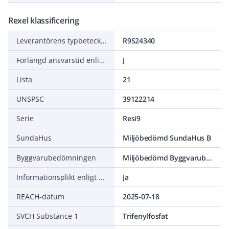
Rexel klassificering
Leverantörens typbeteckning
R9S24340
Förlängd ansvarstid enligt ALEM-09
J
Lista
21
UNSPSC
39122214
Serie
Resi9
SundaHus
Miljöbedömd SundaHus B
Byggvarubedömningen
Miljöbedömd Byggvarubedömning Accepteras
Informationsplikt enligt REACH
Ja
REACH-datum
2025-07-18
SVCH Substance 1
Trifenylfosfat