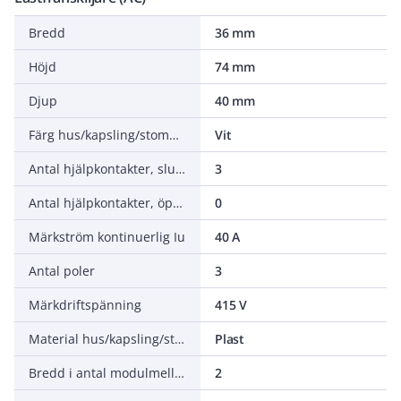
Bredd
36 mm
Höjd
74 mm
Djup
40 mm
Färg hus/kapsling/stomme
Vit
Antal hjälpkontakter, slutande (NO - normalt öppna)
3
Antal hjälpkontakter, öppnande (NC - normalt stängda)
0
Märkström kontinuerlig Iu
40 A
Antal poler
3
Märkdriftspänning
415 V
Material hus/kapsling/stomme
Plast
Bredd i antal modulmellanrum
2