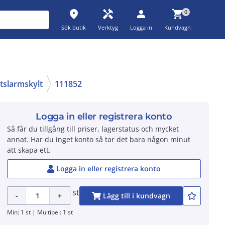
place
handyman
person
shopping_cart
0
Sök butik
Verktyg
Logga in
Kundvagn
tslarmskylt
111852
Logga in eller registrera konto
Så får du tillgång till priser, lagerstatus och mycket
annat. Har du inget konto så tar det bara någon minut
att skapa ett.
Logga in eller registrera konto
st
-
+
Lägg till i kundvagn
Min: 1 st | Multipel: 1 st