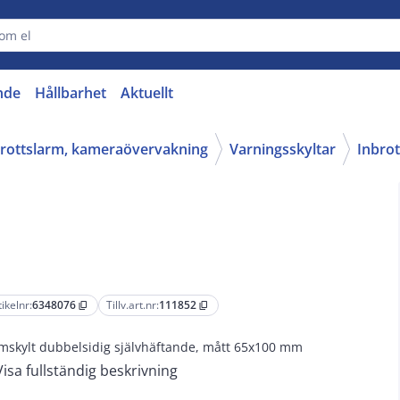
nde
Hållbarhet
Aktuellt
nbrottslarm, kameraövervakning
Varningsskyltar
Inbrot
tikelnr:
6348076
Tillv.art.nr:
111852
content_copy
content_copy
mskylt dubbelsidig självhäftande, mått 65x100 mm
Visa fullständig beskrivning