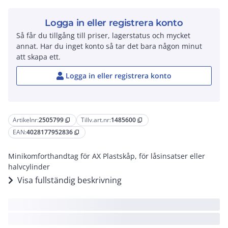
Logga in eller registrera konto
Så får du tillgång till priser, lagerstatus och mycket
annat. Har du inget konto så tar det bara någon minut
att skapa ett.
Logga in eller registrera konto
Artikelnr:
2505799
Tillv.art.nr:
1485600
content_copy
content_copy
EAN:
4028177952836
content_copy
Minikomforthandtag för AX Plastskåp, för låsinsatser eller
halvcylinder
Visa fullständig beskrivning