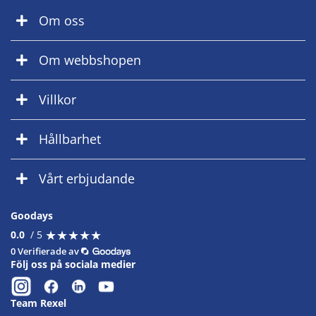
Om oss
Om webbshopen
Villkor
Hållbarhet
Vårt erbjudande
Goodays
★
★
★
★
★
★
★
★
★
★
0.0
/ 5
0 Verifierade av
Följ oss på sociala medier
Team Rexel