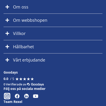
Om oss
Om webbshopen
Villkor
Hållbarhet
Vårt erbjudande
Goodays
★
★
★
★
★
★
★
★
★
★
0.0
/ 5
0 Verifierade av
Följ oss på sociala medier
Team Rexel