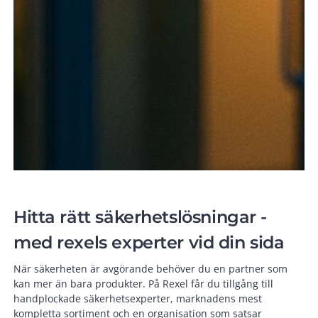
Hitta rätt säkerhetslösningar -
med rexels experter vid din sida
När säkerheten är avgörande behöver du en partner som
kan mer än bara produkter. På Rexel får du tillgång till
handplockade säkerhetsexperter, marknadens mest
kompletta sortiment och en organisation som satsar