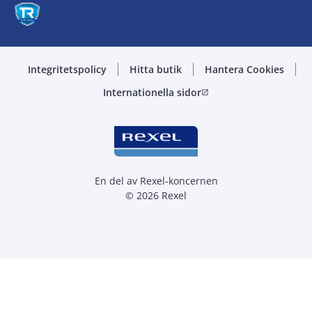
Integritetspolicy
Hitta butik
Hantera Cookies
Internationella sidor
open_in_new
En del av Rexel-koncernen
© 2026 Rexel