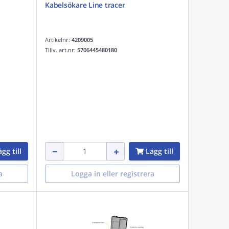
Kabelsökare Line tracer
Artikelnr:
4209005
Tillv. art.nr:
5706445480180
gg till
Lägg till
a
Logga in eller registrera