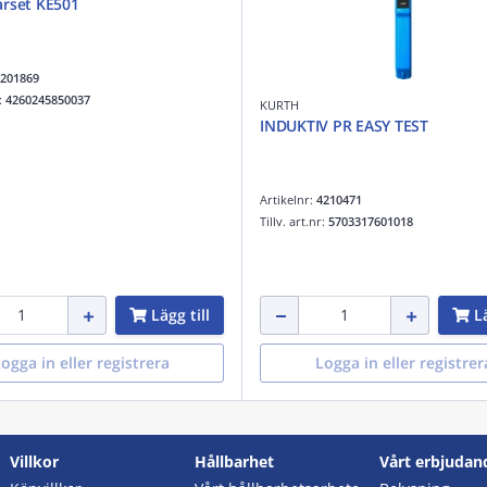
rset KE501
201869
r:
4260245850037
KURTH
INDUKTIV PR EASY TEST
Artikelnr:
4210471
Tillv. art.nr:
5703317601018
Lägg till
Lä
ogga in eller registrera
Logga in eller registrer
Villkor
Hållbarhet
Vårt erbjudan