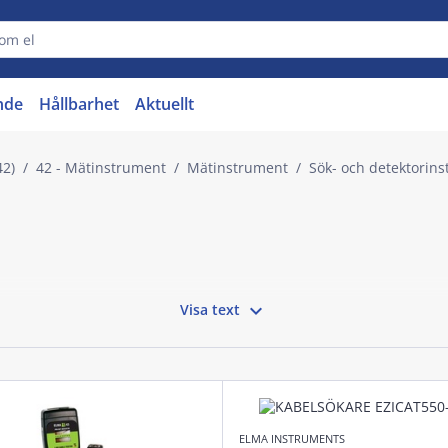
nde
Hållbarhet
Aktuellt
42)
42 - Mätinstrument
Mätinstrument
Sök- och detektorin

Visa text
ELMA INSTRUMENTS