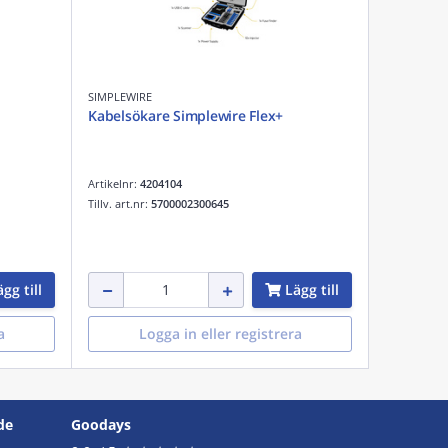
SIMPLEWIRE
Kabelsökare Simplewire Flex+
Artikelnr:
4204104
Tillv. art.nr:
5700002300645
gg till
Lägg till
a
Logga in eller registrera
de
Goodays