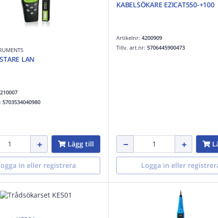
KABELSÖKARE EZICAT550-+100
Artikelnr:
4200909
Tillv. art.nr:
5706445900473
TRUMENTS
STARE LAN
210007
r:
5703534040980
Lägg till
Lä
ogga in eller registrera
Logga in eller registrer