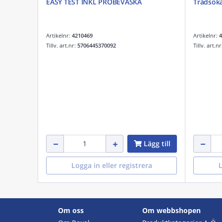
EASY TEST INKL PROBEVÄSKA
Trådsöka
Artikelnr:
4210469
Artikelnr:
4
Tillv. art.nr:
5706445370092
Tillv. art.n
Lägg till
Logga in eller registrera
L
Om oss
Om webbshopen