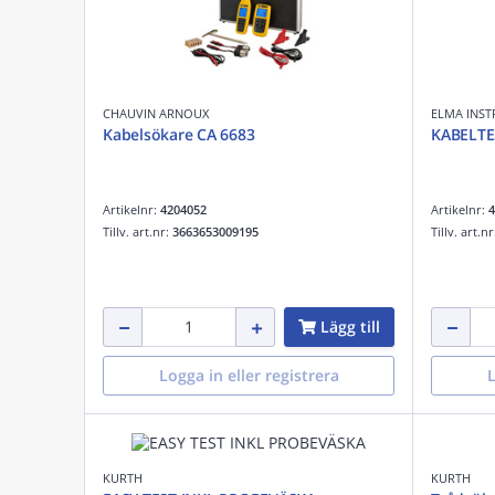
CHAUVIN ARNOUX
ELMA INS
Kabelsökare CA 6683
KABELTE
Artikelnr:
4204052
Artikelnr:
4
Tillv. art.nr:
3663653009195
Tillv. art.n
Lägg till
Logga in eller registrera
L
KURTH
KURTH