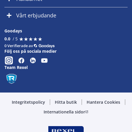
Vårt erbjudande
Goodays
★
★
★
★
★
★
★
★
★
★
0.0
/ 5
0 Verifierade av
Följ oss på sociala medier
Team Rexel
Integritetspolicy
Hitta butik
Hantera Cookies
Internationella sidor
open_in_new