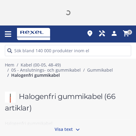
place
handyman
person
shopping_cart
0
Hem
Kabel (00-05, 48-49)
05 - Anslutnings- och gummikabel
Gummikabel
Halogenfri gummikabel
Halogenfri gummikabel
(66
artiklar)
Halogenfri gummikabel

Visa text