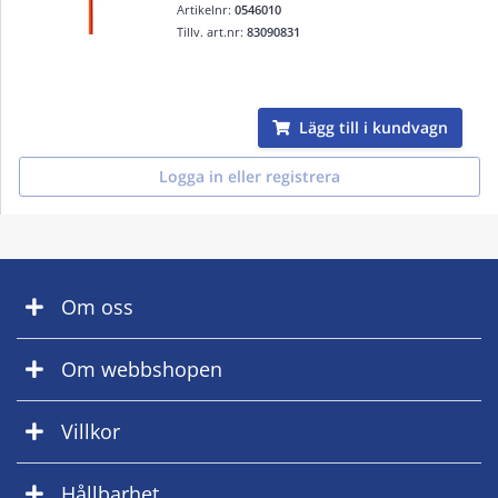
Artikelnr:
0546010
Tillv. art.nr:
83090831
Lägg till i kundvagn
Logga in eller registrera
Om oss
Om webbshopen
Villkor
Hållbarhet