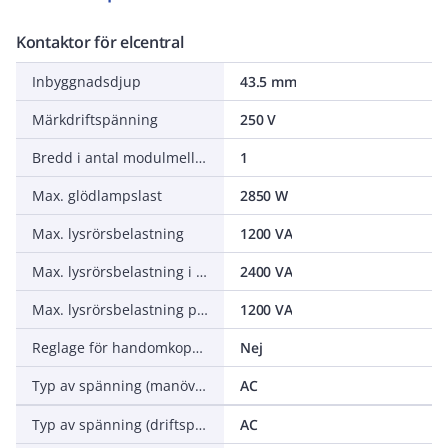
Kontaktor för elcentral
Inbyggnadsdjup
43.5 mm
Märkdriftspänning
250 V
Bredd i antal modulmellanrum
1
Max. glödlampslast
2850 W
Max. lysrörsbelastning
1200 VA
Max. lysrörsbelastning i Duo-koppling
2400 VA
Max. lysrörsbelastning parallellkompenserad
1200 VA
Reglage för handomkopplare
Nej
Typ av spänning (manöverspänning)
AC
Typ av spänning (driftspänning)
AC