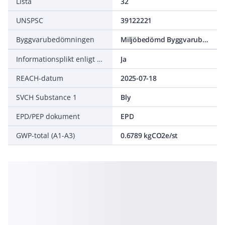
Lista
32
UNSPSC
39122221
Byggvarubedömningen
Miljöbedömd Byggvarubedömning Accepteras
Informationsplikt enligt REACH
Ja
REACH-datum
2025-07-18
SVCH Substance 1
Bly
EPD/PEP dokument
EPD
GWP-total (A1-A3)
0.6789 kgCO2e/st