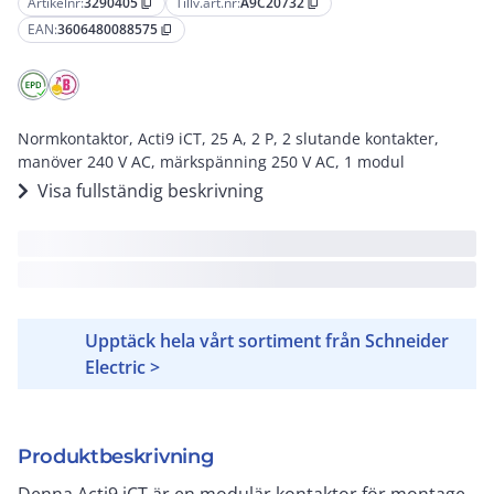
Artikelnr:
3290405
Tillv.art.nr:
A9C20732
content_copy
content_copy
EAN:
3606480088575
content_copy
Normkontaktor, Acti9 iCT, 25 A, 2 P, 2 slutande kontakter,
manöver 240 V AC, märkspänning 250 V AC, 1 modul
Visa fullständig beskrivning
Upptäck hela vårt sortiment från Schneider
Electric >
Produktbeskrivning