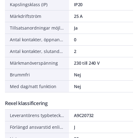
Kapslingsklass (IP)
IP20
Märkdriftström
25 A
Tillsatsanordningar möjliga
Ja
Antal kontakter, öppnande (NC - normalt stängda)
0
Antal kontakter, slutande (NO - normalt öppna)
2
Märkmanöverspänning
230 till 240 V
Brummfri
Nej
Med dag/natt funktion
Nej
Rexel klassificering
Leverantörens typbeteckning
A9C20732
Förlängd ansvarstid enligt ALEM-09
J