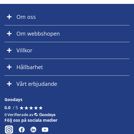
Om oss
Om webbshopen
Villkor
Hållbarhet
Vårt erbjudande
Goodays
★
★
★
★
★
★
★
★
★
★
0.0
/ 5
0 Verifierade av
Följ oss på sociala medier