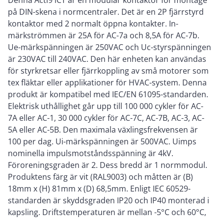
Denna Acti9 iCT är en modulär kontaktor för montage
på DIN-skena i normcentraler. Det är en 2P fjärrstyrd
kontaktor med 2 normalt öppna kontakter. In-
märkströmmen är 25A för AC-7a och 8,5A för AC-7b.
Ue-märkspänningen är 250VAC och Uc-styrspänningen
är 230VAC till 240VAC. Den här enheten kan användas
för styrkretsar eller fjärrkoppling av små motorer som
tex fläktar eller applikationer för HVAC-system. Denna
produkt är kompatibel med IEC/EN 61095-standarden.
Elektrisk uthållighet går upp till 100 000 cykler för AC-
7A eller AC-1, 30 000 cykler för AC-7C, AC-7B, AC-3, AC-
5A eller AC-5B. Den maximala växlingsfrekvensen är
100 per dag. Ui-märkspänningen är 500VAC. Uimps
nominella impulsmotståndsspänning är 4kV.
Föroreningsgraden är 2. Dess bredd är 1 normmodul.
Produktens färg är vit (RAL9003) och måtten är (B)
18mm x (H) 81mm x (D) 68,5mm. Enligt IEC 60529-
standarden är skyddsgraden IP20 och IP40 monterad i
kapsling. Driftstemperaturen är mellan -5°C och 60°C,