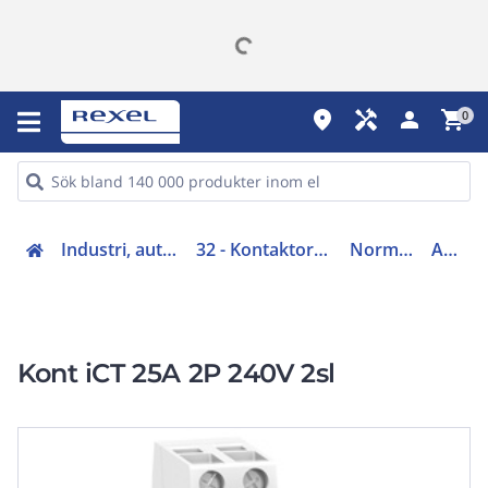
place
handyman
person
shopping_cart
0
Industri, automation (31-40, 45)
32 - Kontaktorer och startapparater
Normkontaktorer
A9C20732
Kont iCT 25A 2P 240V 2sl