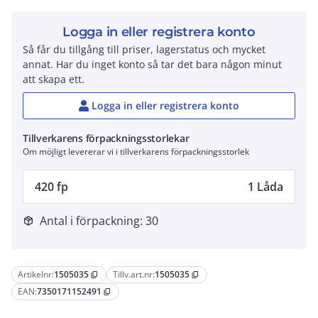
Logga in eller registrera konto
Så får du tillgång till priser, lagerstatus och mycket
annat. Har du inget konto så tar det bara någon minut
att skapa ett.
Logga in eller registrera konto
Tillverkarens förpackningsstorlekar
Om möjligt levererar vi i tillverkarens förpackningsstorlek
420 fp
1 Låda
Antal i förpackning: 30
package_2
Artikelnr:
1505035
Tillv.art.nr:
1505035
content_copy
content_copy
EAN:
7350171152491
content_copy