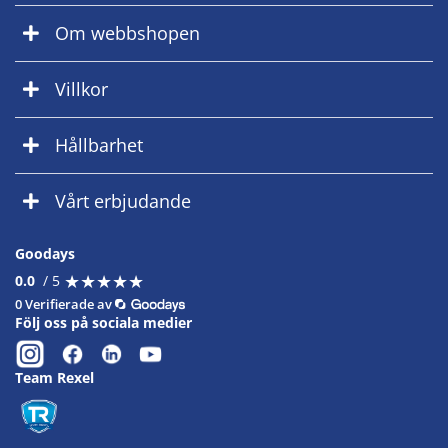
Om webbshopen
Villkor
Hållbarhet
Vårt erbjudande
Goodays
★
★
★
★
★
★
★
★
★
★
0.0
/ 5
0 Verifierade av
Följ oss på sociala medier
Team Rexel