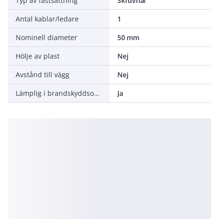
Typ av fastsättning
Skruvhål
Antal kablar/ledare
1
Nominell diameter
50 mm
Hölje av plast
Nej
Avstånd till vägg
Nej
Lämplig i brandskyddsområden
Ja