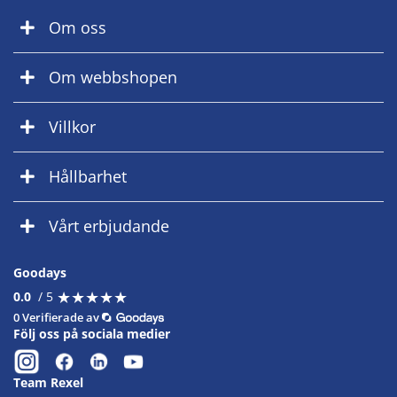
Om oss
Om webbshopen
Villkor
Hållbarhet
Vårt erbjudande
Goodays
★
★
★
★
★
★
★
★
★
★
0.0
/ 5
0 Verifierade av
Följ oss på sociala medier
Team Rexel