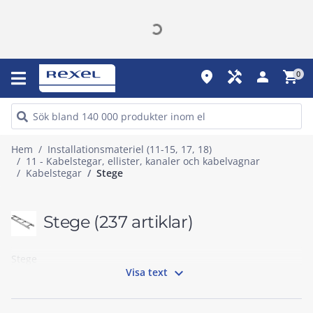
place
handyman
person
shopping_cart
0
Hem
Installationsmateriel (11-15, 17, 18)
11 - Kabelstegar, ellister, kanaler och kabelvagnar
Kabelstegar
Stege
Stege
(237 artiklar)
Stege

Visa text