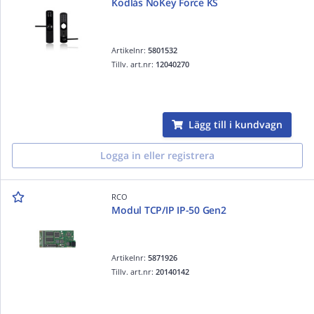
Kodlås NoKey Force KS
Artikelnr:
5801532
Tillv. art.nr:
12040270
Lägg till i kundvagn
Logga in eller registrera
RCO
Modul TCP/IP IP-50 Gen2
Artikelnr:
5871926
Tillv. art.nr:
20140142