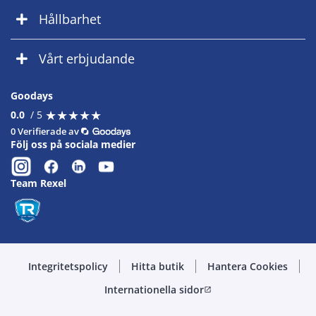
Hållbarhet
Vårt erbjudande
Goodays
★
★
★
★
★
★
★
★
★
★
0.0
/ 5
0 Verifierade av
Följ oss på sociala medier
Team Rexel
Integritetspolicy
Hitta butik
Hantera Cookies
Internationella sidor
open_in_new