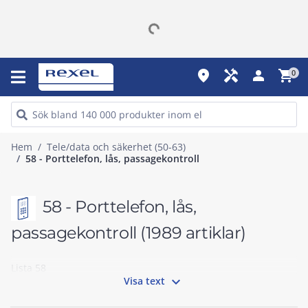
place
handyman
person
shopping_cart
0
Hem
Tele/data och säkerhet (50-63)
58 - Porttelefon, lås, passagekontroll
58 - Porttelefon, lås,
passagekontroll
(1989 artiklar)
Lista 58

Visa text