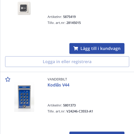
Artikelnr:
5875419
Tillv. art.nr:
28145015
Lägg till i kundvagn
Logga in eller registrera
VANDERBILT
Kodlås V44
Artikelnr:
5801373
Tillv. art.nr:
V24246-C3553-A1