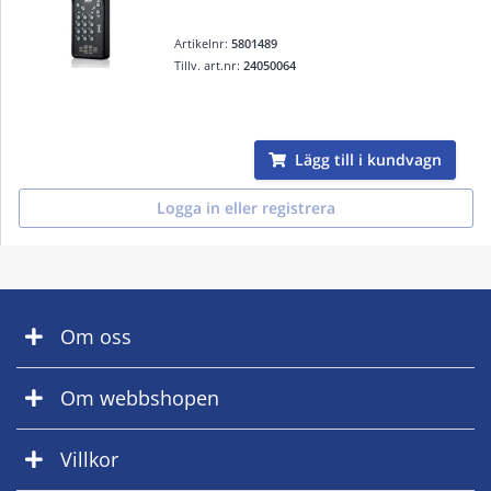
Artikelnr:
5801489
Tillv. art.nr:
24050064
Lägg till i kundvagn
Logga in eller registrera
Om oss
Om webbshopen
Villkor