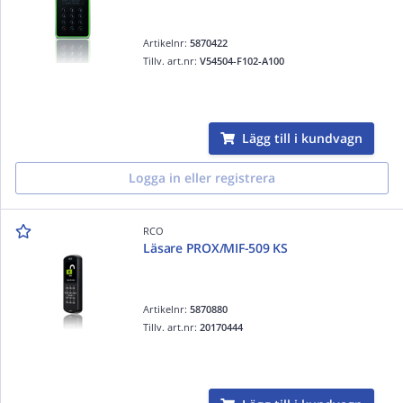
Artikelnr:
5870422
Tillv. art.nr:
V54504-F102-A100
Lägg till i kundvagn
Logga in eller registrera
RCO
Läsare PROX/MIF-509 KS
Artikelnr:
5870880
Tillv. art.nr:
20170444