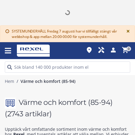
G
×
SYSTEMUNDERHÅLL Fredag 7 augusti har vi tillfälligt stängt vår
info
webbshop & app mellan 20:00-00:00 för systemunderhåll.
place
handyman
person
shopping_cart
0
Hem
Värme och komfort (85-94)
Värme och komfort (85-94)
(2743 artiklar)
Upptäck vårt omfattande sortiment inom värme och komfort
hos
Rexel
, med tusentals artiklar att välja mellan. Vi erbjuder