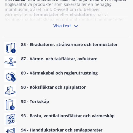
högkvalitativa produkter som säkerställer en behaglig
inomhusmiljö året runt. Oavsett om du behöver
värmesystem,
termostater
eller
elradiatorer
, har vi
lösningarna för att skapa en optimal komfort i hemmet eller
arbetsplatsen.

Visa text
85 - Elradiatorer, strålvärmare och termostater
87 - Värme- och takfläktar, avfuktare
89 - Värmekabel och reglerutrustning
90 - Köksfläktar och spisplattor
92 - Torkskåp
93 - Bastu, ventilationsfläktar och värmeskåp
94 - Handdukstorkar och småapparater