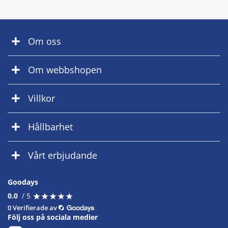
Om oss
Om webbshopen
Villkor
Hållbarhet
Vårt erbjudande
Goodays
★
★
★
★
★
★
★
★
★
★
0.0
/ 5
0 Verifierade av
Följ oss på sociala medier