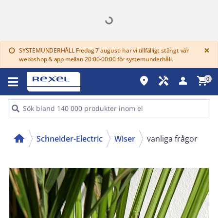
G
×
SYSTEMUNDERHÅLL Fredag 7 augusti har vi tillfälligt stängt vår
info
webbshop & app mellan 20:00-00:00 för systemunderhåll.
place
handyman
person
shopping_cart
0
home
Schneider-Electric
Wiser
vanliga frågor