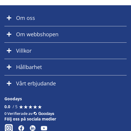
Om oss
Om webbshopen
Villkor
Hållbarhet
Vårt erbjudande
Goodays
★
★
★
★
★
★
★
★
★
★
0.0
/ 5
0 Verifierade av
Följ oss på sociala medier