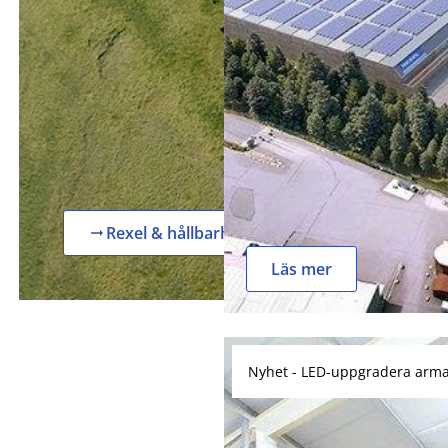
Rexel & hållbarhet
arrow_right_alt
Läs mer
Nyhet - LED-uppgradera arma