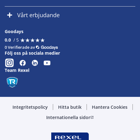
Vårt erbjudande
Goodays
★
★
★
★
★
★
★
★
★
★
0.0
/ 5
0 Verifierade av
Följ oss på sociala medier
Team Rexel
Integritetspolicy
Hitta butik
Hantera Cookies
Internationella sidor
open_in_new