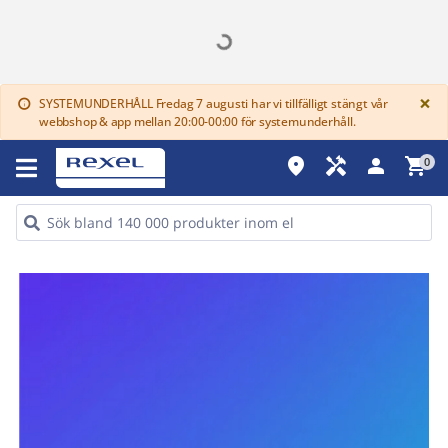
G
×
SYSTEMUNDERHÅLL Fredag 7 augusti har vi tillfälligt stängt vår
info
webbshop & app mellan 20:00-00:00 för systemunderhåll.
place
handyman
person
shopping_cart
0