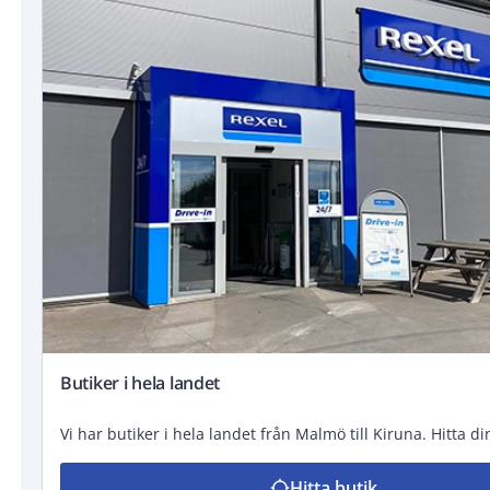
Butiker i hela landet
Vi har butiker i hela landet från Malmö till Kiruna. Hitta di
Hitta butik
location_searching