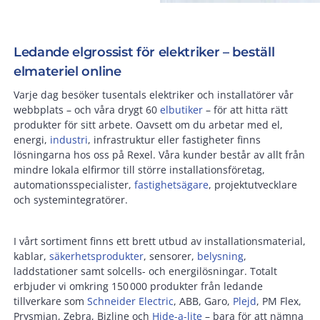
Ledande elgrossist för elektriker – beställ
elmateriel online
Varje dag besöker tusentals elektriker och installatörer vår
webbplats – och våra drygt 60
elbutiker
– för att hitta rätt
produkter för sitt arbete. Oavsett om du arbetar med el,
energi,
industri
, infrastruktur eller fastigheter finns
lösningarna hos oss på Rexel. Våra kunder består av allt från
mindre lokala elfirmor till större installationsföretag,
automationsspecialister,
fastighetsägare
, projektutvecklare
och systemintegratörer.
I vårt sortiment finns ett brett utbud av installationsmaterial,
kablar,
säkerhetsprodukter
, sensorer,
belysning
,
laddstationer samt solcells- och energilösningar. Totalt
erbjuder vi omkring 150 000 produkter från ledande
tillverkare som
Schneider Electric
, ABB, Garo,
Plejd
, PM Flex,
Prysmian, Zebra, Bizline och
Hide-a-lite
– bara för att nämna