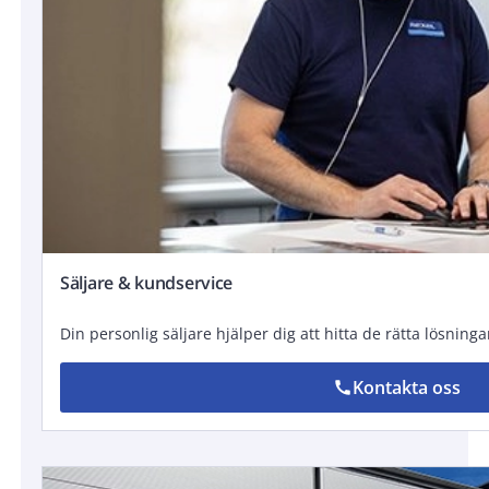
Säljare & kundservice
Din personlig säljare hjälper dig att hitta de rätta lösning
Kontakta oss
call