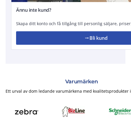
Ännu inte kund?
Skapa ditt konto och få tillgång till personlig säljare, prise
Bli kund
arrow_right_alt
Varumärken
Ett urval av dom ledande varumärkena med kvalitetsprodukter i