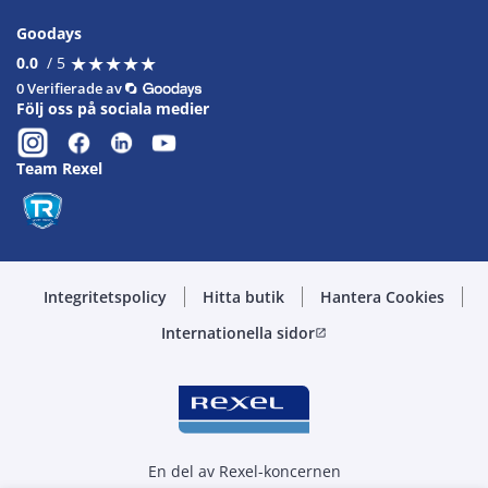
Goodays
★
★
★
★
★
★
★
★
★
★
0.0
/ 5
0 Verifierade av
Följ oss på sociala medier
Team Rexel
Integritetspolicy
Hitta butik
Hantera Cookies
Internationella sidor
open_in_new
En del av Rexel-koncernen