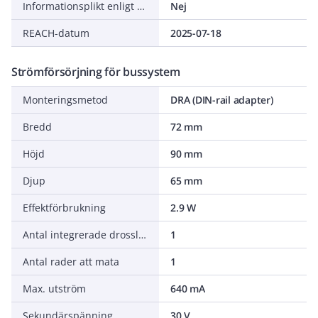
Informationsplikt enligt REACH
Nej
REACH-datum
2025-07-18
Strömförsörjning för bussystem
Monteringsmetod
DRA (DIN-rail adapter)
Bredd
72 mm
Höjd
90 mm
Djup
65 mm
Effektförbrukning
2.9 W
Antal integrerade drosslar
1
Antal rader att mata
1
Max. utström
640 mA
Sekundärspänning
30 V