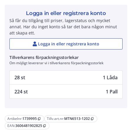
Logga in eller registrera konto
Så får du tillgång till priser, lagerstatus och mycket
annat. Har du inget konto så tar det bara någon minut
att skapa ett.
Logga in eller registrera konto
Tillverkarens förpackningsstorlekar
Om möjligt levererar vi i tillverkarens förpackningsstorlek
28 st
1 Låda
224 st
1 Pall
Artikelnr:
1739995
Tillv.art.nr:
MTN6513-1202
content_copy
content_copy
EAN:
3606481902825
content_copy