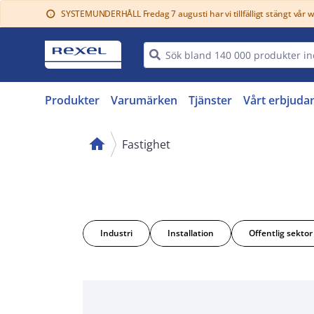
SYSTEMUNDERHÅLL Fredag 7 augusti har vi tillfälligt stängt vår 
info
Produkter
Varumärken
Tjänster
Vårt erbjuda
home
Fastighet
Industri
Installation
Offentlig sektor