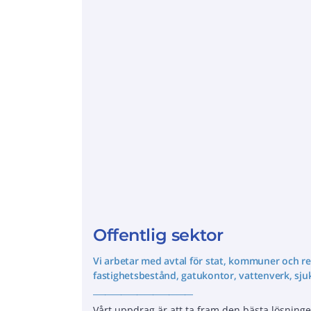
Offentlig sektor
Vi arbetar med avtal för stat, kommuner och r
fastighetsbestånd, gatukontor, vattenverk, sju
_________________________
Vårt uppdrag är att ta fram den bästa lösningen 