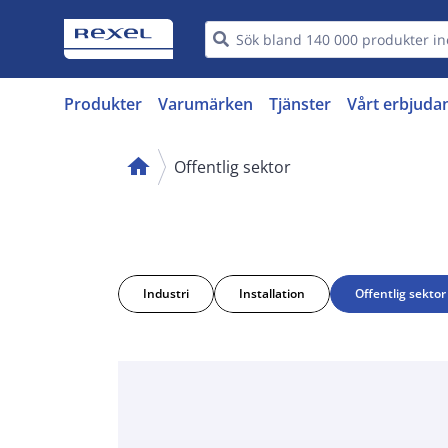
Produkter
Varumärken
Tjänster
Vårt erbjuda
home
Offentlig sektor
Industri
Installation
Offentlig sektor