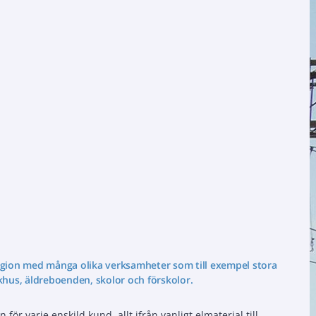
egion med många olika verksamheter som till exempel stora
khus, äldreboenden, skolor och förskolor.
för varje enskild kund, allt ifrån vanligt elmaterial till