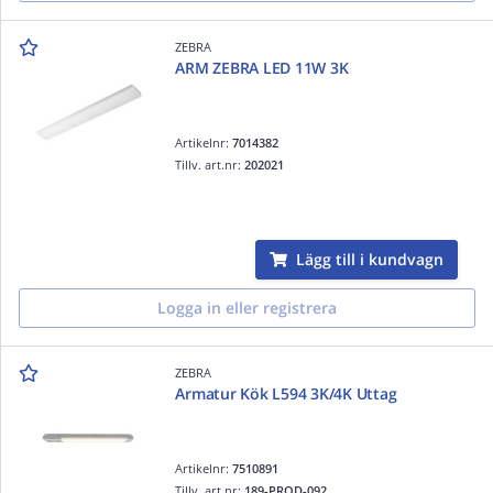
ZEBRA
ARM ZEBRA LED 11W 3K
Artikelnr:
7014382
Tillv. art.nr:
202021
Lägg till i kundvagn
Logga in eller registrera
ZEBRA
Armatur Kök L594 3K/4K Uttag
Artikelnr:
7510891
Tillv. art.nr:
189-PROD-092