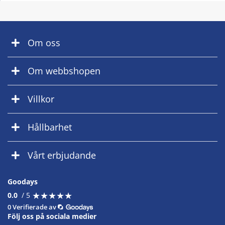
Om oss
Om webbshopen
Villkor
Hållbarhet
Vårt erbjudande
Goodays
★
★
★
★
★
★
★
★
★
★
0.0
/ 5
0 Verifierade av
Följ oss på sociala medier