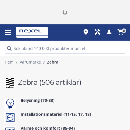
place
handyman
person
shopping_cart
0
Hem
Varumärke
Zebra
Zebra
(506 artiklar)
Belysning (70-83)
Installationsmateriel (11-15, 17, 18)
Värme och komfort (85-94)