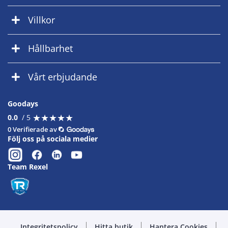
Villkor
Hållbarhet
Vårt erbjudande
Goodays
★
★
★
★
★
★
★
★
★
★
0.0
/ 5
0 Verifierade av
Följ oss på sociala medier
Team Rexel
Integritetspolicy
Hitta butik
Hantera Cookies