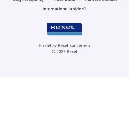
Internationella sidor
open_in_new
En del av Rexel-koncernen
© 2026 Rexel