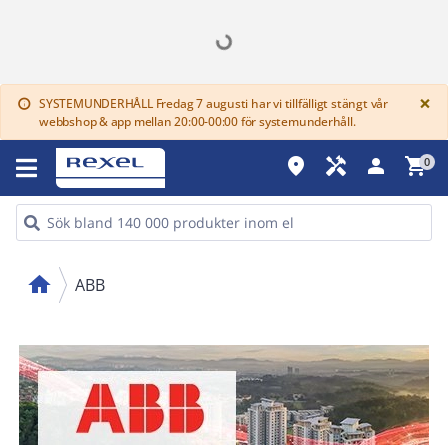
G
×
SYSTEMUNDERHÅLL Fredag 7 augusti har vi tillfälligt stängt vår
info
webbshop & app mellan 20:00-00:00 för systemunderhåll.
place
handyman
person
shopping_cart
0
home
ABB