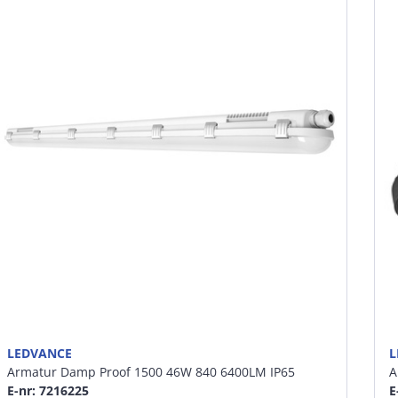
LEDVANCE
L
Armatur Damp Proof 1500 46W 840 6400LM IP65
A
E-nr: 7216225
E