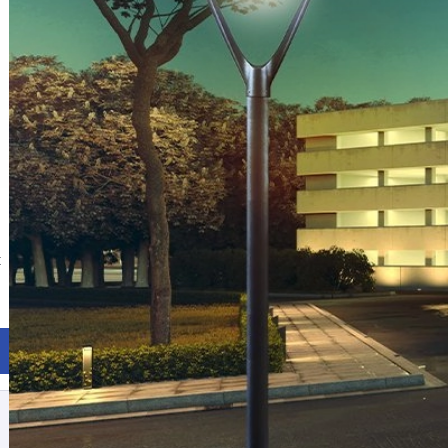
LEDVANCE
t
Parkarmatur Urban Lantern symmetric 59W grå
IP66
E-nr: 7750075
Lägg till i kundvagn