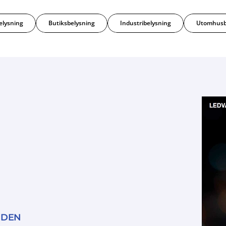
elysning
Butiksbelysning
Industribelysning
Utomhusb
IDEN