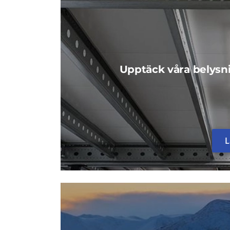
Upptäck våra belysni
L