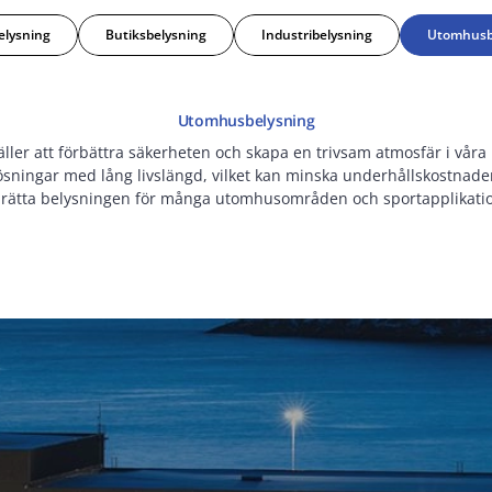
elysning
Butiksbelysning
Industribelysning
Utomhusb
Utomhusbelysning
äller att förbättra säkerheten och skapa en trivsam atmosfär i vår
ösningar med lång livslängd, vilket kan minska underhållskostnade
rätta belysningen för många utomhusområden och sportapplikati